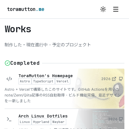
toramutton
.me
Works
制作した・現在進行中・予定のプロジェクト
Completed
ToraMutton's Homepage
2026
Astro
TypeScript
Vercel
Astro + Vercelで構築したこのサイトです。GitHub Actionsを用いた
note/Zenn/Qiita記事のRSS自動取得・ビルド機能完備。最近デザイン
を一新しました
Arch Linux Dotfiles
2026
Linux
Hyprland
Waybar