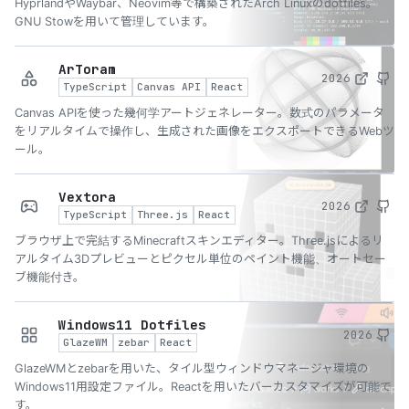
HyprlandやWaybar、Neovim等で構築されたArch Linuxのdotfiles。
GNU Stowを用いて管理しています。
ArToram
2026
TypeScript
Canvas API
React
Canvas APIを使った幾何学アートジェネレーター。数式のパラメータ
をリアルタイムで操作し、生成された画像をエクスポートできるWebツ
ール。
Vextora
2026
TypeScript
Three.js
React
ブラウザ上で完結するMinecraftスキンエディター。Three.jsによるリ
アルタイム3Dプレビューとピクセル単位のペイント機能、オートセー
ブ機能付き。
Windows11 Dotfiles
2026
GlazeWM
zebar
React
GlazeWMとzebarを用いた、タイル型ウィンドウマネージャ環境の
Windows11用設定ファイル。Reactを用いたバーカスタマイズが可能で
す。