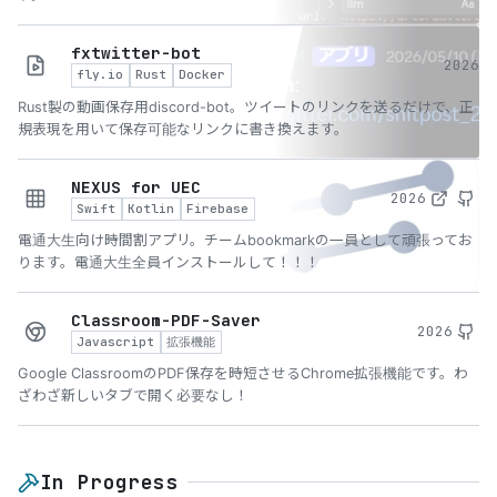
fxtwitter-bot
2026
fly.io
Rust
Docker
Rust製の動画保存用discord-bot。ツイートのリンクを送るだけで、正
規表現を用いて保存可能なリンクに書き換えます。
NEXUS for UEC
2026
Swift
Kotlin
Firebase
電通大生向け時間割アプリ。チームbookmarkの一員として頑張ってお
ります。電通大生全員インストールして！！！
Classroom-PDF-Saver
2026
Javascript
拡張機能
Google ClassroomのPDF保存を時短させるChrome拡張機能です。わ
ざわざ新しいタブで開く必要なし！
In Progress