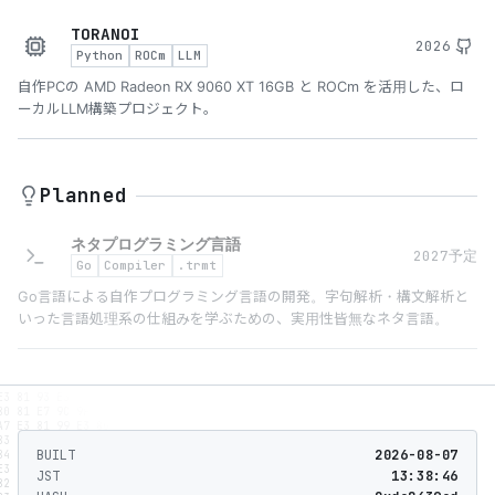
TORANOI
2026
Python
ROCm
LLM
自作PCの AMD Radeon RX 9060 XT 16GB と ROCm を活用した、ロ
ーカルLLM構築プロジェクト。
Planned
ネタプログラミング言語
2027予定
Go
Compiler
.trmt
Go言語による自作プログラミング言語の開発。字句解析・構文解析と
いった言語処理系の仕組みを学ぶための、実用性皆無なネタ言語。
E3 81 93 E3 82 93 E3 81 AB E3 81 A1 E3 81 AF E3
80 81 E7 9C 9F E5 B3 B6 E8 8C 82 E6 A8 B9 E3 81
A7 E3 81 99 E3 80 82 0A 0A E3 83 91 E3 83 81 E3
83 B3 E3 82 B3 EF BC A3 EF BC B2 E3 83 9E E3 83
                  -`

BUILT
2026-08-07
84 E3 82 B1 E3 83 B3 E3 82 B5 E3 83 90 E3 83 88
                 .o+`

                `ooo/

E3 82 A5 E3 83 BC E3 81 AF E3 80 81 E8 B8 8A E3
JST
13:38:46
               `+oooo:

82 8B E3 83 91 E3 83 86 E3 82 A3 E3 83 B3 E3 82
              `+oooooo:

              -+oooooo+:
