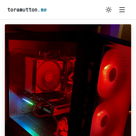
toramutton
.me