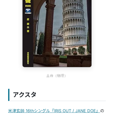
土台（物理）
アクスタ
米津玄師 16thシングル『IRIS OUT / JANE DOE』
の