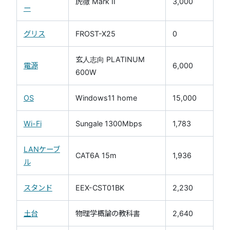
虎徹 Mark II
3,000
ー
グリス
FROST-X25
0
玄人志向 PLATINUM
電源
6,000
600W
OS
Windows11 home
15,000
Wi-Fi
Sungale 1300Mbps
1,783
LANケーブ
CAT6A 15m
1,936
ル
スタンド
EEX-CST01BK
2,230
土台
物理学概論の教科書
2,640